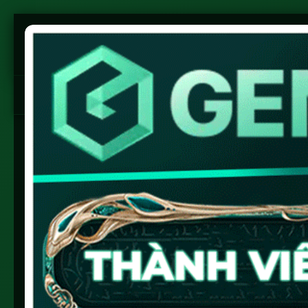
Chuyển
đến
nội
dung
Nhận định BD
Soi Kèo BĐ
Trang chủ
/
Uncategorized
/
Primera Divi
Trang chủ
/
Uncategorized
/
Primera Div
26-05-2025
Primera Division de C
Boyaca Chico ngày 26