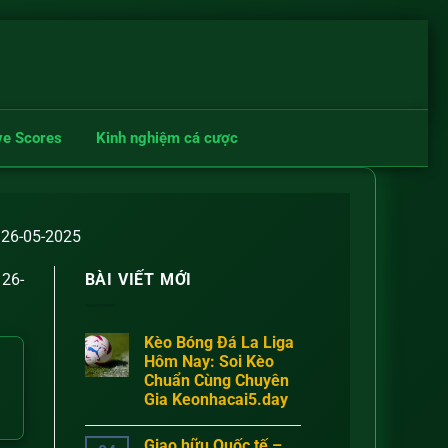
ve Scores
Kinh nghiệm cá cược
y 26-05-2025
 26-
BÀI VIẾT MỚI
Kèo Bóng Đá La Liga
Hôm Nay: Soi Kèo
Chuẩn Cùng Chuyên
Gia Keonhacai5.day
Giao hữu Quốc tế –