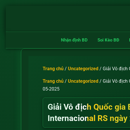
Chuyển
đến
nội
dung
Nhận định BD
Soi Kèo BĐ
Trang chủ
/
Uncategorized
/
Giải Vô địch 
Trang chủ
/
Uncategorized
/
Giải Vô địch 
05-2025
Giải Vô địch Quốc gia 
Internacional RS ngày