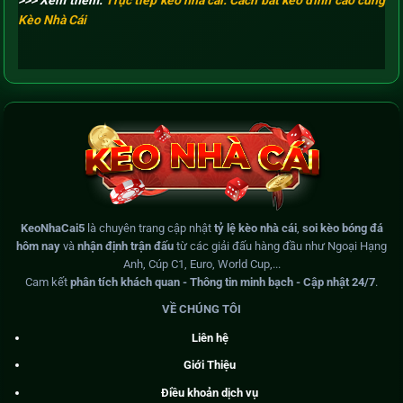
Kèo Nhà Cái
KeoNhaCai5
là chuyên trang cập nhật
tỷ lệ kèo nhà cái
,
soi kèo bóng đá
hôm nay
và
nhận định trận đấu
từ các giải đấu hàng đầu như Ngoại Hạng
Anh, Cúp C1, Euro, World Cup,...
Cam kết
phân tích khách quan - Thông tin minh bạch - Cập nhật 24/7
.
VỀ CHÚNG TÔI
Liên hệ
Giới Thiệu
Điều khoản dịch vụ