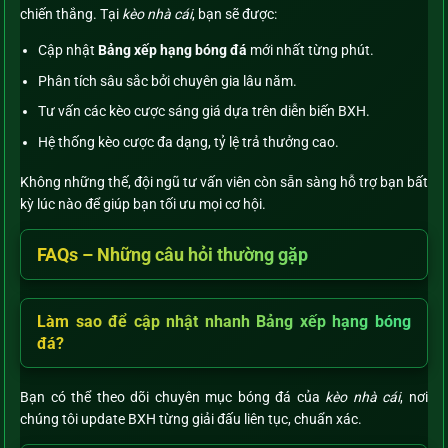
chiến thắng. Tại
kèo nhà cái
, bạn sẽ được:
Cập nhật
Bảng xếp hạng bóng đá
mới nhất từng phút.
Phân tích sâu sắc bởi chuyên gia lâu năm.
Tư vấn các kèo cược sáng giá dựa trên diễn biến BXH.
Hệ thống kèo cược đa dạng, tỷ lệ trả thưởng cao.
Không những thế, đội ngũ tư vấn viên còn sẵn sàng hỗ trợ bạn bất
kỳ lúc nào để giúp bạn tối ưu mọi cơ hội.
FAQs – Những câu hỏi thường gặp
Làm sao để cập nhật nhanh Bảng xếp hạng bóng
đá?
Bạn có thể theo dõi chuyên mục bóng đá của
kèo nhà cái
, nơi
chúng tôi update BXH từng giải đấu liên tục, chuẩn xác.