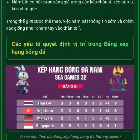
Nắm bắt cơ hội cược sáng giá trong các kèo châu Á, kèo tài xỉu,
kèo phạt góc…
Trong thế giới cược thể thao, việc nắm bắt thông tin sớm và chính
xác giống như “chạm tay vào thần tài”.
Các yếu tố quyết định vị trí trong Bảng xếp
hạng bóng đá
Vì sao nên theo dõi Bảng xếp hạng bóng đá thường xuyên?