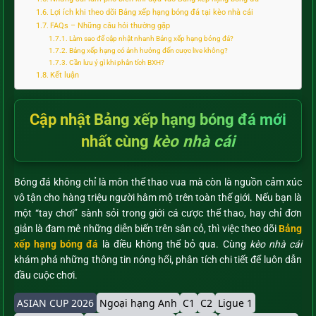
Lợi ích khi theo dõi Bảng xếp hạng bóng đá tại kèo nhà cái
FAQs – Những câu hỏi thường gặp
Làm sao để cập nhật nhanh Bảng xếp hạng bóng đá?
Bảng xếp hạng có ảnh hưởng đến cược live không?
Cần lưu ý gì khi phân tích BXH?
Kết luận
Cập nhật Bảng xếp hạng bóng đá mới
nhất cùng
kèo nhà cái
Bóng đá không chỉ là môn thể thao vua mà còn là nguồn cảm xúc
vô tận cho hàng triệu người hâm mộ trên toàn thế giới. Nếu bạn là
một “tay chơi” sành sỏi trong giới cá cược thể thao, hay chỉ đơn
giản là đam mê những diễn biến trên sân cỏ, thì việc theo dõi
Bảng
xếp hạng bóng đá
là điều không thể bỏ qua. Cùng
kèo nhà cái
khám phá những thông tin nóng hổi, phân tích chi tiết để luôn dẫn
đầu cuộc chơi.
ASIAN CUP 2026
Ngoại hạng Anh
C1
C2
Ligue 1