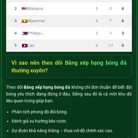
2
Malaysia
3
3
6
3
Myanmar
3
7
6
4
Philippines
3
-1
3
5
Lào
4
-17
0
Vì sao nên theo dõi Bảng xếp hạng bóng đá
thường xuyên?
Theo dõi
Bảng xếp hạng bóng đá
không chỉ đơn thuần để biết đội
bóng yêu thích đang đứng ở đâu. Đằng sau đó là cả một kho dữ
liệu quan trọng giúp bạn:
Phân tích phong độ đội bóng.
Đánh giá xu hướng kèo cược.
Dự đoán khả năng thắng – thua với độ chính xác cao.