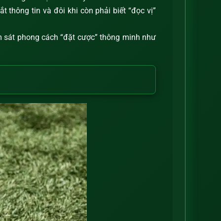
 thông tin và đôi khi còn phải biết “đọc vị”
 sát phong cách “đặt cược” thông minh như