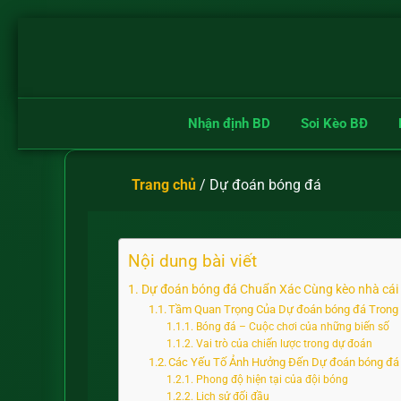
Chuyển
đến
nội
dung
Nhận định BD
Soi Kèo BĐ
Trang chủ
/
Dự đoán bóng đá
Nội dung bài viết
Dự đoán bóng đá Chuẩn Xác Cùng kèo nhà cái
Tầm Quan Trọng Của Dự đoán bóng đá Trong
Bóng đá – Cuộc chơi của những biến số
Vai trò của chiến lược trong dự đoán
Các Yếu Tố Ảnh Hưởng Đến Dự đoán bóng đá
Phong độ hiện tại của đội bóng
Lịch sử đối đầu