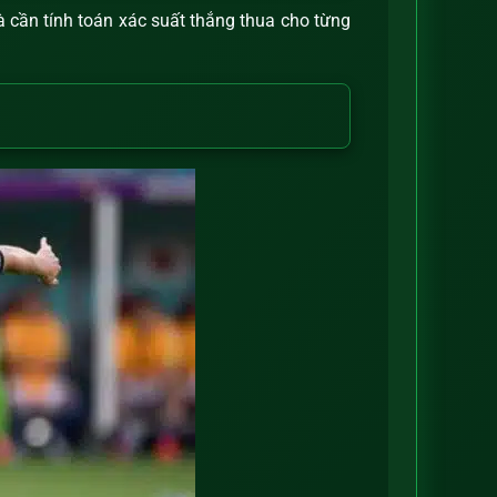
à cần tính toán xác suất thắng thua cho từng