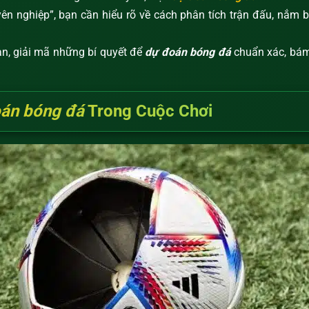
 nghiệp”, bạn cần hiểu rõ về cách phân tích trận đấu, nắm bắt
n, giải mã những bí quyết để
dự đoán bóng đá
chuẩn xác, bám
án bóng đá
Trong Cuộc Chơi