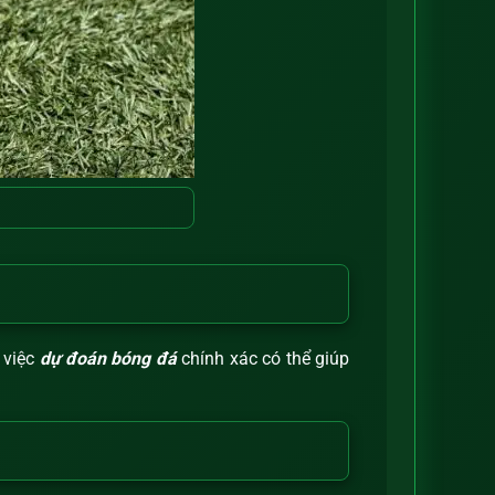
 việc
dự đoán bóng đá
chính xác có thể giúp