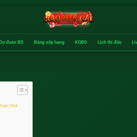
×
Dự đoán BD
Bảng xếp hạng
KQBD
Lịch thi đấu
Li
 Cuộc Chơi