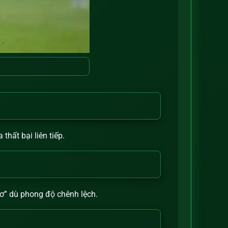
hất bại liên tiếp.
 rơ” dù phong độ chênh lệch.