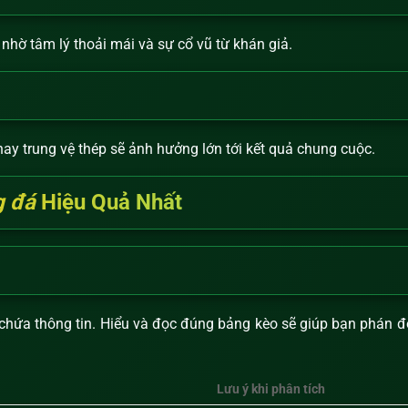
 nhờ tâm lý thoải mái và sự cổ vũ từ khán giả.
hay trung vệ thép sẽ ảnh hưởng lớn tới kết quả chung cuộc.
g đá
Hiệu Quả Nhất
n chứa thông tin. Hiểu và đọc đúng bảng kèo sẽ giúp bạn phán 
Lưu ý khi phân tích