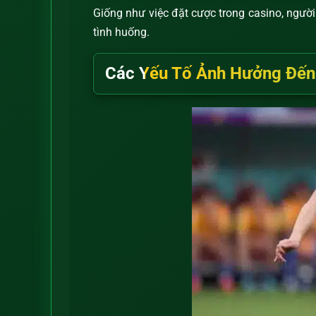
Giống như việc đặt cược trong casino, người
tình huống.
Các Yếu Tố Ảnh Hưởng Đế