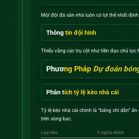
Một đội đá sân nhà luôn có lợi thế nhất định
Thông tin đội hình
Thiếu vắng các trụ cột như tiền đạo chủ lực 
Phương Pháp
Dự đoán bón
Phân tích tỷ lệ kèo nhà cái
Tỷ lệ kèo nhà cái chính là “bảng chỉ dẫn” ẩ
trên sòng bạc.
Loại kèo
Ý nghĩa chính