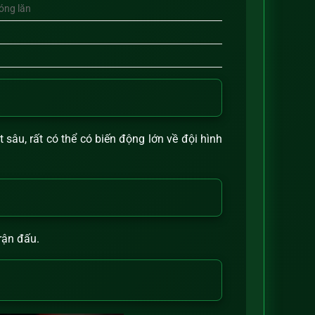
óng lăn
sâu, rất có thể có biến động lớn về đội hình
rận đấu.