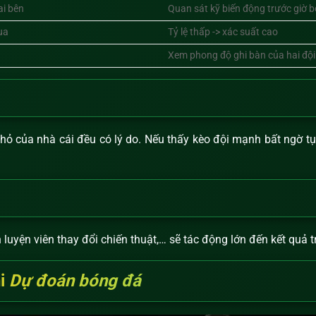
ai bên
Quan sát kỹ biến động trước giờ b
ua
Tỷ lệ thấp -> xác suất cao
Xem phong độ ghi bàn của hai đội
hỏ của nhà cái đều có lý do. Nếu thấy kèo đội mạnh bất ngờ tụt 
 luyện viên thay đổi chiến thuật,… sẽ tác động lớn đến kết quả t
hi
Dự đoán bóng đá