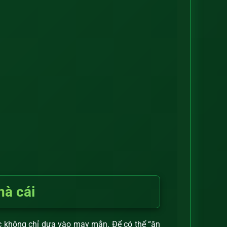
à cái
 không chỉ dựa vào may mắn. Để có thể “ăn