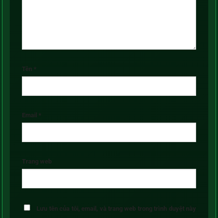
Tên
*
Email
*
Trang web
Lưu tên của tôi, email, và trang web trong trình duyệt này