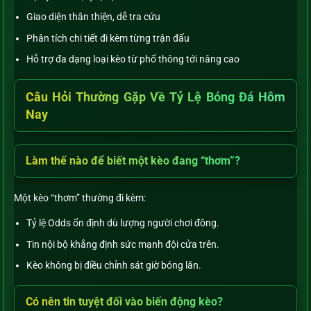
Giao diện thân thiện, dễ tra cứu
Phân tích chi tiết đi kèm từng trận đấu
Hỗ trợ đa dạng loại kèo từ phổ thông tới nâng cao
Câu Hỏi Thường Gặp Về Tỷ Lệ Bóng Đá Hôm
Nay
Làm thế nào để biết một kèo đang “thơm”?
Một kèo “thơm” thường đi kèm:
Tỷ lệ Odds ổn định dù lượng người chơi đông.
Tin nội bộ khẳng định sức mạnh đội cửa trên.
Kèo không bị điều chỉnh sát giờ bóng lăn.
Có nên tin tuyệt đối vào biến động kèo?