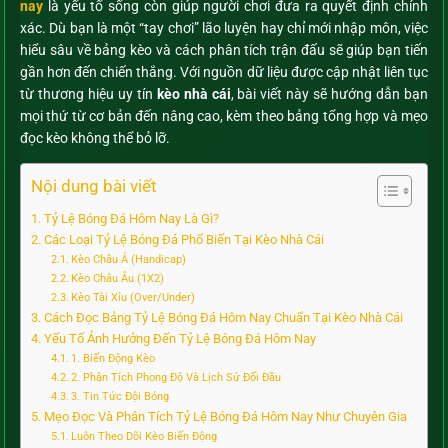
nay
là yếu tố sống còn giúp người chơi đưa ra quyết định chính
xác. Dù bạn là một “tay chơi” lão luyện hay chỉ mới nhập môn, việc
hiểu sâu về bảng kèo và cách phân tích trận đấu sẽ giúp bạn tiến
gần hơn đến chiến thắng. Với nguồn dữ liệu được cập nhật liên tục
từ thương hiệu uy tín
kèo nhà cái
, bài viết này sẽ hướng dẫn bạn
mọi thứ từ cơ bản đến nâng cao, kèm theo bảng tổng hợp và mẹo
đọc kèo không thể bỏ lỡ.
Nội dung bài viết
Tỷ Lệ Bóng Đá Hôm Nay Là Gì?
Các Loại Tỷ Lệ Bóng Đá Phổ Biến Tại Kèo Nhà Cái
Kèo Châu Á (Handicap)
Kèo Châu Âu (1X2)
Kèo Tài Xỉu (Over/Under)
Cách Đọc Bảng Tỷ Lệ Bóng Đá Hôm Nay Chuẩn Tại Kèo Nhà Cái
Yếu Tố Ảnh Hưởng Đến Tỷ Lệ Bóng Đá Hôm Nay
1. Biến Động Kèo
2. Phân Tích Phong Độ Và Lịch Sử Đối Đầu
3. Tin Tức Đội Bóng
Mẹo Đọc Và Phân Tích Tỷ Lệ Bóng Đá Hôm Nay Như Chuyên Gia
Luôn Theo Dõi Kèo Biến Động