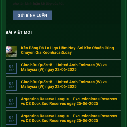
cho lần bình luận kế tiếp của tôi.
BÀI VIẾT MỚI
Kèo Bóng Đá La Liga Hôm Nay: Soi Kèo Chuẩn Cùng
Chuyên Gia Keonhacai5.day
Giao hữu Quốc tế – United Arab Emirates (W) vs
04
Malaysia (W) ngày 22-06-2025
Th7
Giao hữu Quốc tế – United Arab Emirates (W) vs
04
Malaysia (W) ngày 22-06-2025
Th7
Argentina Reserve League – Excursionistas Reserves
04
vs CS Dock Sud Reserves ngày 25-06-2025
Th7
Argentina Reserve League – Excursionistas Reserves
04
vs CS Dock Sud Reserves ngày 25-06-2025
Th7