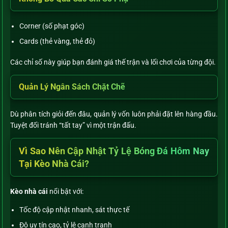
Corner (số phạt góc)
Cards (thẻ vàng, thẻ đỏ)
Các chỉ số này giúp bạn đánh giá thế trận và lối chơi của từng đội.
Quản Lý Ngân Sách Chặt Chẽ
Dù phân tích giỏi đến đâu, quản lý vốn luôn phải đặt lên hàng đầu.
Tuyệt đối tránh “tất tay” vì một trận đấu.
Vì Sao Nên Cập Nhật Tỷ Lệ Bóng Đá Hôm Nay
Tại Kèo Nhà Cái?
Kèo nhà cái
nổi bật với:
Tốc độ cập nhật nhanh, sát thực tế
Độ uy tín cao, tỷ lệ cạnh tranh