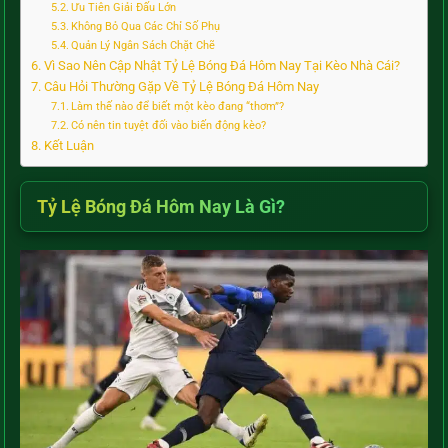
Ưu Tiên Giải Đấu Lớn
Không Bỏ Qua Các Chỉ Số Phụ
Quản Lý Ngân Sách Chặt Chẽ
Vì Sao Nên Cập Nhật Tỷ Lệ Bóng Đá Hôm Nay Tại Kèo Nhà Cái?
Câu Hỏi Thường Gặp Về Tỷ Lệ Bóng Đá Hôm Nay
Làm thế nào để biết một kèo đang “thơm”?
Có nên tin tuyệt đối vào biến động kèo?
Kết Luận
Tỷ Lệ Bóng Đá Hôm Nay Là Gì?