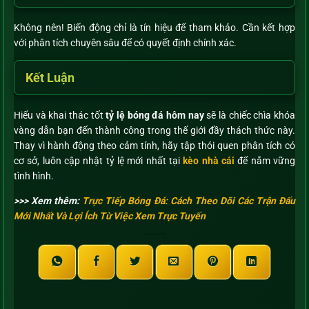
Không nên! Biến động chỉ là tín hiệu để tham khảo. Cần kết hợp
với phân tích chuyên sâu để có quyết định chính xác.
Kết Luận
Hiểu và khai thác tốt
tỷ lệ bóng đá hôm nay
sẽ là chiếc chìa khóa
vàng dẫn bạn đến thành công trong thế giới đầy thách thức này.
Thay vì hành động theo cảm tính, hãy tập thói quen phân tích có
cơ sở, luôn cập nhật tỷ lệ mới nhất tại
kèo nhà cái
để nắm vững
tình hình.
>>> Xem thêm:
Trực Tiếp Bóng Đá: Cách Theo Dõi Các Trận Đấu
Mới Nhất Và Lợi Ích Từ Việc Xem Trực Tuyến