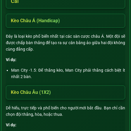
Cái
Kèo Châu Á (Handicap)
Đây là loại kèo phổ biến nhất tại các sàn cược châu Á. Một đội sẽ
được chấp bàn thắng để tạo ra sự cân bằng ảo giữa hai đội không
cùng đẳng cấp.
Ví dụ:
Man City -1.5: Để thắng kèo, Man City phải thắng cách biệt ít
nhất 2 bàn.
Kèo Châu Âu (1X2)
Dễ hiểu, trực tiếp và phổ biến cho người mới bắt đầu. Bạn chỉ cần
chọn đội thắng, hòa, hoặc thua.
Ví dụ: