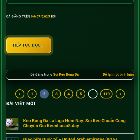
ĐÃ ĐĂNG TRÊN
04/07/2025
BỞI
TIẾP TỤC ĐỌC
→
Đã đăng trong
Soi Kèo Bóng Đá
Để lại một bình luận
1
2
3
4
5
…
119
BÀI VIẾT MỚI
Kèo Bóng Đá La Liga Hôm Nay: Soi Kèo Chuẩn Cùng
Chuyên Gia Keonhacai5.day
Giao hữu Quốc tế – United Arab Emirates (W) vs