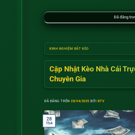
Đã đăng tr
KINH NGHIỆM BẮT KÈO
Cập Nhật Kèo Nhà Cái Trự
Chuyên Gia
ĐÃ ĐĂNG TRÊN
28/04/2025
BỞI
BTV
28
Th4