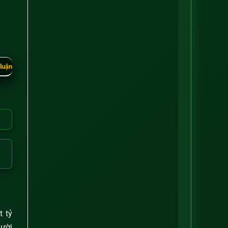
 luận
t tỷ
gười