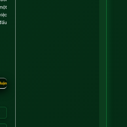
 một
việc
 đấu
 luận