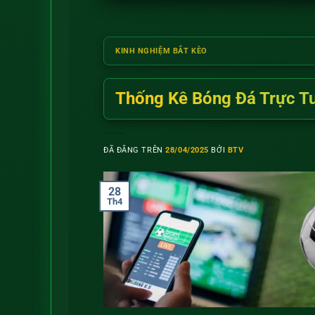
KINH NGHIỆM BẮT KÈO
Thống Kê Bóng Đá Trực Tu
ĐÃ ĐĂNG TRÊN
28/04/2025
BỞI
BTV
28
Th4