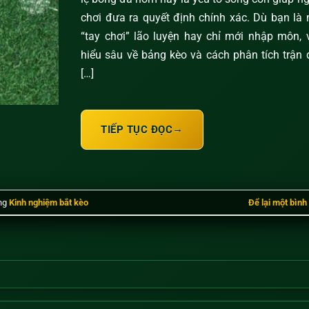
chơi đưa ra quyết định chính xác. Dù bạn là
“tay chơi” lão luyện hay chỉ mới nhập môn, 
hiểu sâu về bảng kèo và cách phân tích trận
[…]
→
TIẾP TỤC ĐỌC
ong
Kinh nghiệm bắt kèo
Để lại một bình