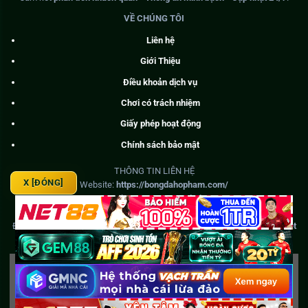
VỀ CHÚNG TÔI
Liên hệ
Giới Thiệu
Điều khoản dịch vụ
Chơi có trách nhiệm
Giấy phép hoạt động
Chính sách bảo mật
THÔNG TIN LIÊN HỆ
X [ĐÓNG]
Website:
https://bongdahopham.com/
Email:
support@vn88vip.io
Số điện thoại:
(+84) 093 786 7123
Địa chỉ:
40 Nguyễn Tri Phương, Phường 6, Quận 10, TP. Hồ Chí Minh, Việt
Nam
Copyright 2026 ©
Kèo nhà cái