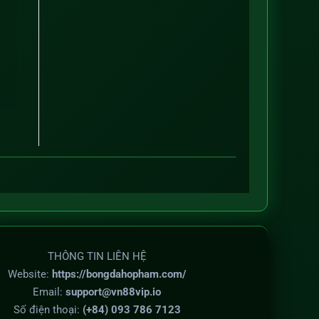
THÔNG TIN LIÊN HỆ
Website:
https://bongdahopham.com/
Email:
support@vn88vip.io
Số điện thoại:
(+84) 093 786 7123