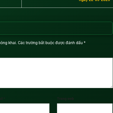
công khai.
Các trường bắt buộc được đánh dấu
*
il
*
Trang web