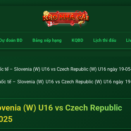
×
Dự đoán BD
Bảng xếp hạng
KQBD
Lịch thi đấu
Li
c tế – Slovenia (W) U16 vs Czech Republic (W) U16 ngày 19-0
ốc tế – Slovenia (W) U16 vs Czech Republic (W) U16 ngày 19
ovenia (W) U16 vs Czech Republic
2025