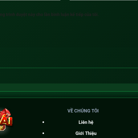
ng trình duyệt này cho lần bình luận kế tiếp của tôi.
VỀ CHÚNG TÔI
Liên hệ
Giới Thiệu