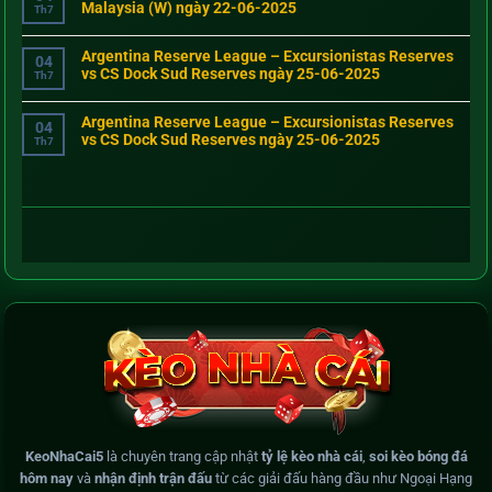
Malaysia (W) ngày 22-06-2025
Th7
Argentina Reserve League – Excursionistas Reserves
04
vs CS Dock Sud Reserves ngày 25-06-2025
Th7
Argentina Reserve League – Excursionistas Reserves
04
vs CS Dock Sud Reserves ngày 25-06-2025
Th7
KeoNhaCai5
là chuyên trang cập nhật
tỷ lệ kèo nhà cái
,
soi kèo bóng đá
hôm nay
và
nhận định trận đấu
từ các giải đấu hàng đầu như Ngoại Hạng