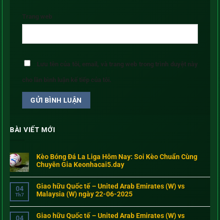
Trang web
Lưu tên của tôi, email, và trang web trong trình duyệt này
cho lần bình luận kế tiếp của tôi.
BÀI VIẾT MỚI
Kèo Bóng Đá La Liga Hôm Nay: Soi Kèo Chuẩn Cùng
Chuyên Gia Keonhacai5.day
Giao hữu Quốc tế – United Arab Emirates (W) vs
04
Malaysia (W) ngày 22-06-2025
Th7
Giao hữu Quốc tế – United Arab Emirates (W) vs
04