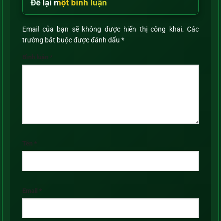
Để lại một bình luận
Email của bạn sẽ không được hiển thị công khai.
Các
trường bắt buộc được đánh dấu
*
Bình luận
*
Tên
*
Email
*