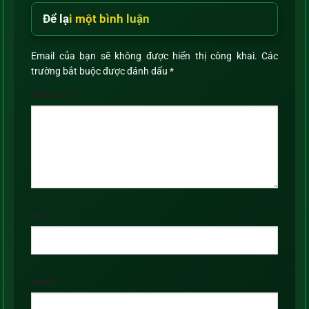
Để lại một bình luận
Email của bạn sẽ không được hiển thị công khai.
Các
trường bắt buộc được đánh dấu
*
Bình luận
*
Tên
*
Email
*