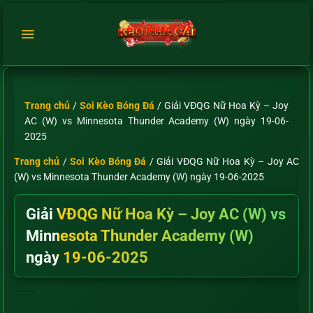
Chuyển
đến
nội
dung
Trang chủ
/
Soi Kèo Bóng Đá
/
Giải VĐQG Nữ Hoa Kỳ – Joy
AC (W) vs Minnesota Thunder Academy (W) ngày 19-06-
2025
Trang chủ
/
Soi Kèo Bóng Đá
/
Giải VĐQG Nữ Hoa Kỳ – Joy AC
(W) vs Minnesota Thunder Academy (W) ngày 19-06-2025
Giải VĐQG Nữ Hoa Kỳ – Joy AC (W) vs
Minnesota Thunder Academy (W)
ngày 19-06-2025