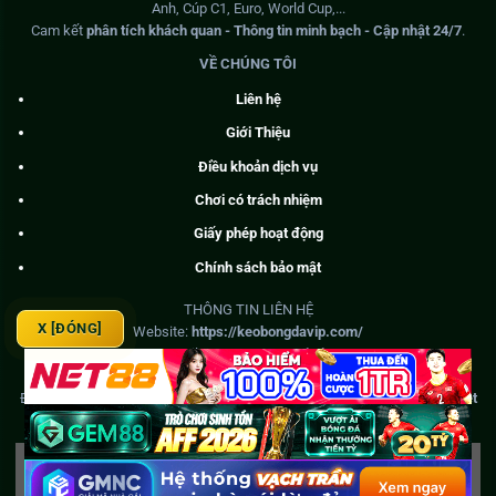
Anh, Cúp C1, Euro, World Cup,...
Cam kết
phân tích khách quan - Thông tin minh bạch - Cập nhật 24/7
.
VỀ CHÚNG TÔI
Liên hệ
Giới Thiệu
Điều khoản dịch vụ
Chơi có trách nhiệm
Giấy phép hoạt động
Chính sách bảo mật
THÔNG TIN LIÊN HỆ
X [ĐÓNG]
Website:
https://keobongdavip.com/
Email:
support@vn88vip.io
Số điện thoại:
(+84) 093 786 7123
Địa chỉ:
40 Nguyễn Tri Phương, Phường 6, Quận 10, TP. Hồ Chí Minh, Việt
Nam