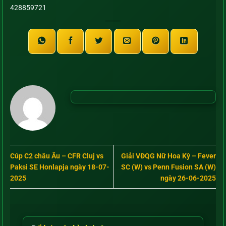
428859721
Cúp C2 châu Âu – CFR Cluj vs
Giải VĐQG Nữ Hoa Kỳ – Fever
Paksi SE Honlapja ngày 18-07-
SC (W) vs Penn Fusion SA (W)
2025
ngày 26-06-2025