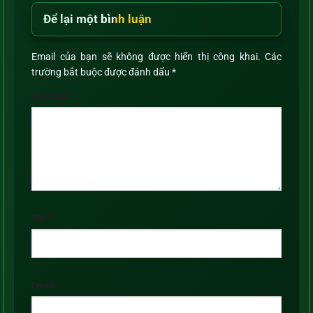
Để lại một bình luận
Email của bạn sẽ không được hiển thị công khai.
Các
trường bắt buộc được đánh dấu
*
Bình luận
*
Tên
*
Email
*