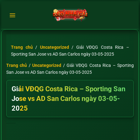
Chuyển
đến
nội
dung
Trang chủ
/
Uncategorized
/
Giải VĐQG Costa Rica –
Sporting San Jose vs AD San Carlos ngày 03-05-2025
Trang chủ
/
Uncategorized
/
Giải VĐQG Costa Rica – Sporting
San Jose vs AD San Carlos ngày 03-05-2025
Giải VĐQG Costa Rica – Sporting San
Jose vs AD San Carlos ngày 03-05-
2025