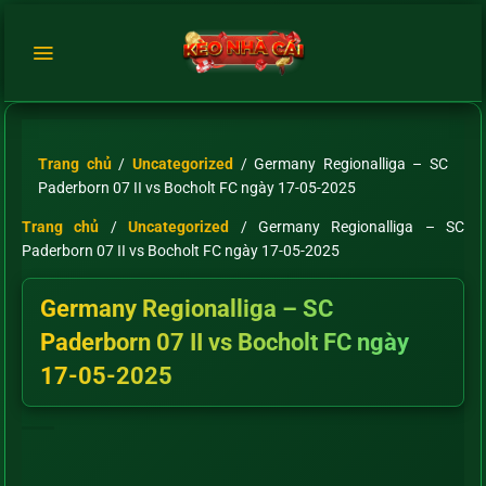
Chuyển
đến
nội
dung
Trang chủ
/
Uncategorized
/
Germany Regionalliga – SC
Paderborn 07 II vs Bocholt FC ngày 17-05-2025
Trang chủ
/
Uncategorized
/
Germany Regionalliga – SC
Paderborn 07 II vs Bocholt FC ngày 17-05-2025
Germany Regionalliga – SC
Paderborn 07 II vs Bocholt FC ngày
17-05-2025