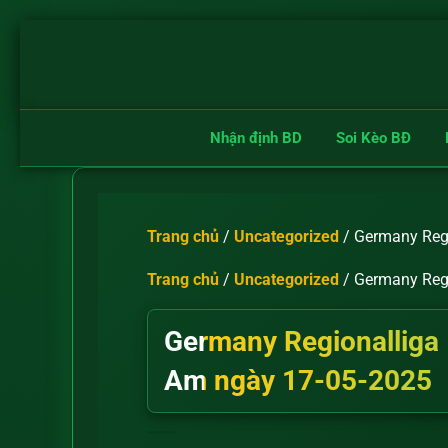
Chuyển
đến
nội
dung
Nhận định BD
Soi Kèo BĐ
Trang chủ
/
Uncategorized
/
Germany Regi
Trang chủ
/
Uncategorized
/
Germany Regi
Germany Regionalliga
Am ngày 17-05-2025