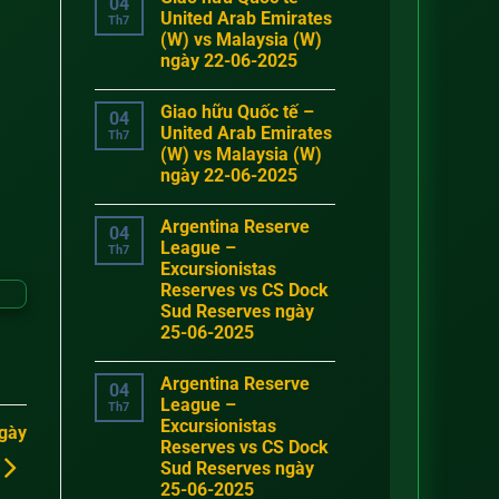
04
United Arab Emirates
Th7
(W) vs Malaysia (W)
ngày 22-06-2025
Giao hữu Quốc tế –
04
United Arab Emirates
Th7
(W) vs Malaysia (W)
ngày 22-06-2025
Argentina Reserve
04
League –
Th7
Excursionistas
Reserves vs CS Dock
Sud Reserves ngày
25-06-2025
Argentina Reserve
04
League –
Th7
Excursionistas
ngày
Reserves vs CS Dock
Sud Reserves ngày
25-06-2025