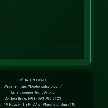
THÔNG TIN LIÊN HỆ
Website:
https://keobongdavip.com/
Email:
support@vn88vip.io
Số điện thoại:
(+84) 093 786 7123
hỉ:
40 Nguyễn Tri Phương, Phường 6, Quận 10,