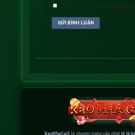
Lưu tên của tôi, email, và trang web tro
KeoNhaCai5
là chuyên trang cập nhật
tỷ lệ k