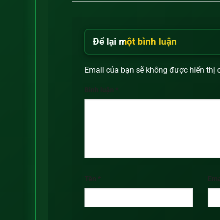
Để lại một bình luận
Email của bạn sẽ không được hiển thị 
Bình luận
*
Tên
*
Ema