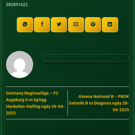
382851622
Germany Regionalliga – FC
Greece National B – PAOK
Augsburg II vs SpVgg
Saloniki B vs Diagoras ngày 28-
Hankofen-Hailing ngày 26-04-
04-2025
2025