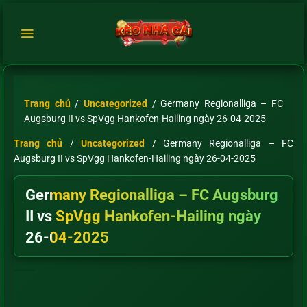
Chuyển
đến
nội
dung
Trang chủ
/
Uncategorized
/
Germany Regionalliga – FC
Augsburg II vs SpVgg Hankofen-Hailing ngày 26-04-2025
Trang chủ
/
Uncategorized
/
Germany Regionalliga – FC
Augsburg II vs SpVgg Hankofen-Hailing ngày 26-04-2025
Germany Regionalliga – FC Augsburg
II vs SpVgg Hankofen-Hailing ngày
26-04-2025