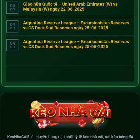
Giao hữu Quốc tế – United Arab Emirates (W) vs
04
Malaysia (W) ngày 22-06-2025
Th7
Argentina Reserve League – Excursionistas Reserves
04
vs CS Dock Sud Reserves ngày 25-06-2025
Th7
Argentina Reserve League – Excursionistas Reserves
04
vs CS Dock Sud Reserves ngày 25-06-2025
Th7
KeoNhaCai5
là chuyên trang cập nhật
tỷ lệ kèo nhà cái
,
soi kèo bóng đá