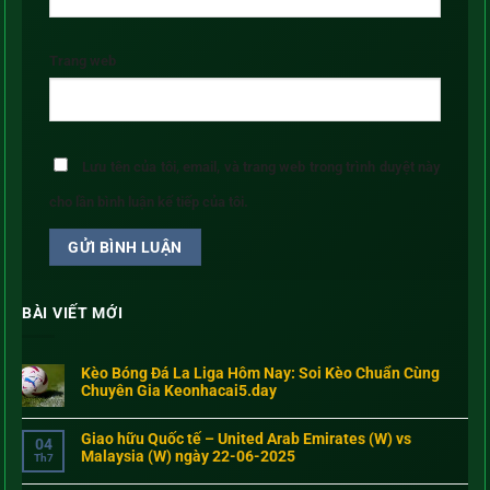
Trang web
Lưu tên của tôi, email, và trang web trong trình duyệt này
cho lần bình luận kế tiếp của tôi.
BÀI VIẾT MỚI
Kèo Bóng Đá La Liga Hôm Nay: Soi Kèo Chuẩn Cùng
Chuyên Gia Keonhacai5.day
Giao hữu Quốc tế – United Arab Emirates (W) vs
04
Malaysia (W) ngày 22-06-2025
Th7