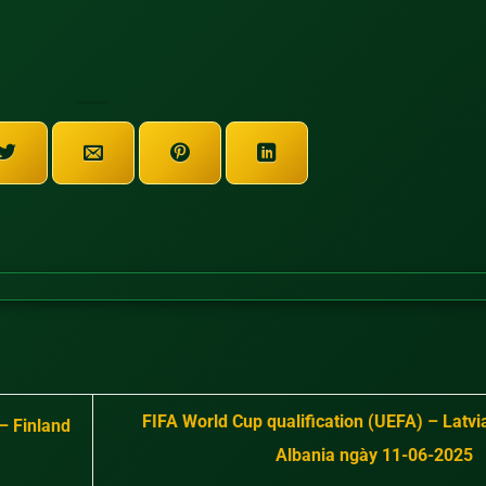
FIFA World Cup qualification (UEFA) – Latvi
– Finland
Albania ngày 11-06-2025