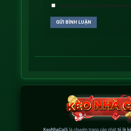
Lưu tên của tôi, email, và trang web tro
KeoNhaCai5
là chuyên trang cập nhật
tỷ lệ k