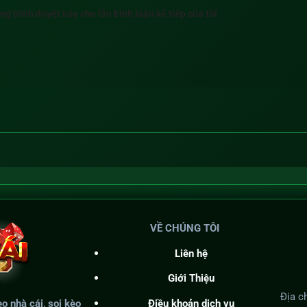
ng trình duyệt này cho lần bình luận kế tiếp của tôi.
VỀ CHÚNG TÔI
Liên hệ
Giới Thiệu
Địa c
èo nhà cái
,
soi kèo
Điều khoản dịch vụ