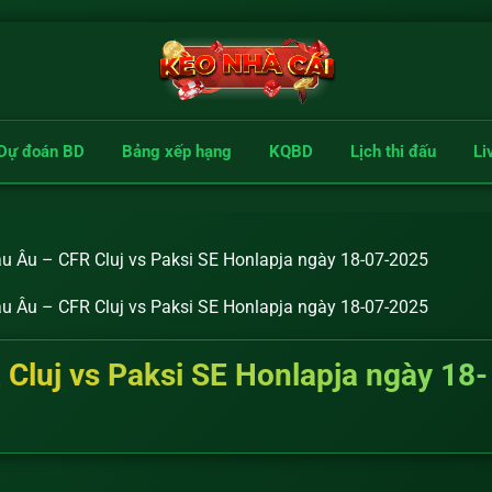
×
Dự đoán BD
Bảng xếp hạng
KQBD
Lịch thi đấu
Li
u Âu – CFR Cluj vs Paksi SE Honlapja ngày 18-07-2025
u Âu – CFR Cluj vs Paksi SE Honlapja ngày 18-07-2025
Cluj vs Paksi SE Honlapja ngày 18-