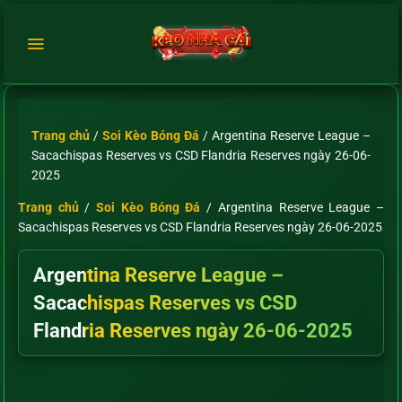
Chuyển
đến
nội
dung
Trang chủ
/
Soi Kèo Bóng Đá
/
Argentina Reserve League –
Sacachispas Reserves vs CSD Flandria Reserves ngày 26-06-
2025
Trang chủ
/
Soi Kèo Bóng Đá
/
Argentina Reserve League –
Sacachispas Reserves vs CSD Flandria Reserves ngày 26-06-2025
Argentina Reserve League –
Sacachispas Reserves vs CSD
Flandria Reserves ngày 26-06-2025