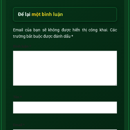
Để lại một bình luận
Email của bạn sẽ không được hiển thị công khai.
Các
trường bắt buộc được đánh dấu
*
Bình luận
*
Tên
*
Email
*