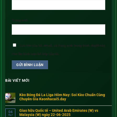
Trang web
Lưu tên của tôi, email, và trang web trong trình duyệt này
cho lần bình luận kế tiếp của tôi.
BÀI VIẾT MỚI
Kèo Bóng Đá La Liga Hôm Nay: Soi Kèo Chuẩn Cùng
Chuyên Gia Keonhacai5.day
Giao hữu Quốc tế – United Arab Emirates (W) vs
04
Malaysia (W) ngày 22-06-2025
Th7