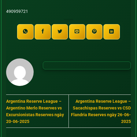
490959721
Argentina Reserve League –
Argentina Reserve League –
Argentino Merlo Reserves vs
Sacachispas Reserves vs CSD
Excursionistas Reserves ngày
Flandria Reserves ngày 26-06-
20-06-2025
2025