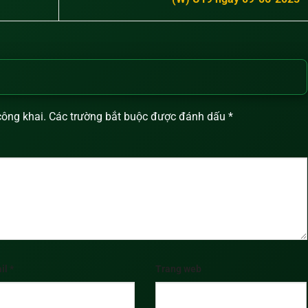
công khai.
Các trường bắt buộc được đánh dấu
*
il
*
Trang web