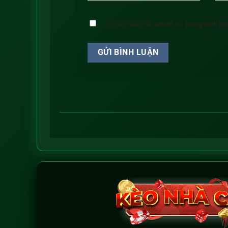
Lưu tên của tôi, email, và trang web tro