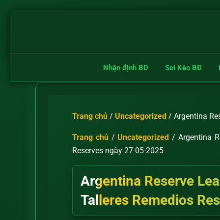
Chuyển
đến
nội
dung
Nhận định BD
Soi Kèo BĐ
Trang chủ
/
Uncategorized
/
Argentina Re
Trang chủ
/
Uncategorized
/
Argentina 
Reserves ngày 27-05-2025
Argentina Reserve Le
Talleres Remedios Re