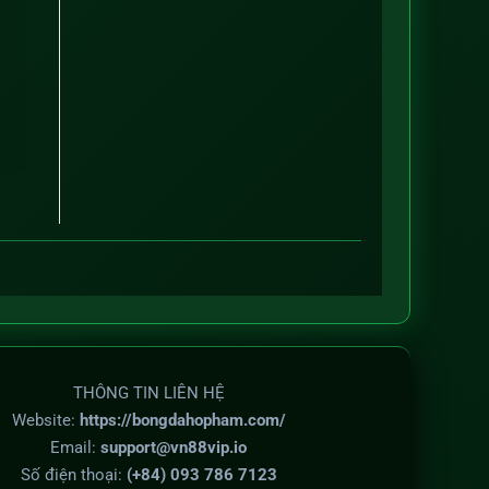
THÔNG TIN LIÊN HỆ
Website:
https://bongdahopham.com/
Email:
support@vn88vip.io
Số điện thoại:
(+84) 093 786 7123