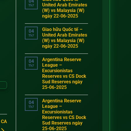
04
United Arab Emirates
Th7
(W) vs Malaysia (W)
ngày 22-06-2025
Giao hữu Quốc tế –
04
United Arab Emirates
Th7
(W) vs Malaysia (W)
ngày 22-06-2025
Argentina Reserve
04
League –
Th7
Excursionistas
Reserves vs CS Dock
Sud Reserves ngày
25-06-2025
Argentina Reserve
04
League –
Th7
Excursionistas
Reserves vs CS Dock
 CA
Sud Reserves ngày
25-06-2025