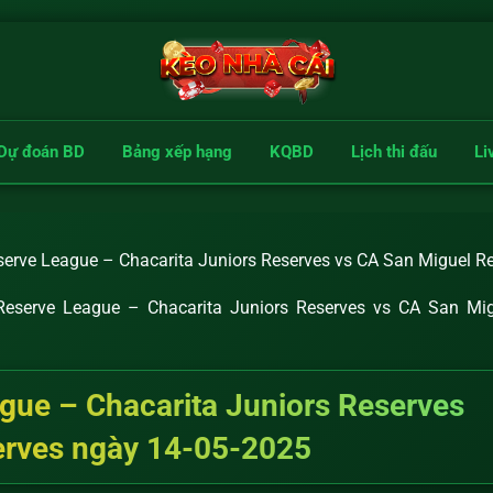
×
Dự đoán BD
Bảng xếp hạng
KQBD
Lịch thi đấu
Li
serve League – Chacarita Juniors Reserves vs CA San Miguel R
Reserve League – Chacarita Juniors Reserves vs CA San Mig
gue – Chacarita Juniors Reserves
erves ngày 14-05-2025