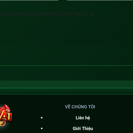
ng trình duyệt này cho lần bình luận kế tiếp của tôi.
VỀ CHÚNG TÔI
Liên hệ
Giới Thiệu