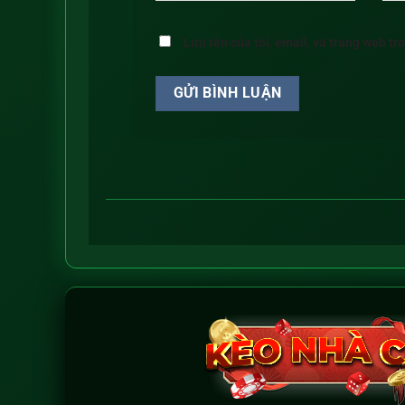
Lưu tên của tôi, email, và trang web tro