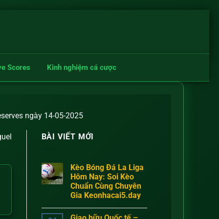
ve Scores
Kinh nghiệm cá cược
eserves ngày 14-05-2025
uel
BÀI VIẾT MỚI
Kèo Bóng Đá La Liga
Hôm Nay: Soi Kèo
Chuẩn Cùng Chuyên
Gia Keonhacai5.day
Giao hữu Quốc tế –