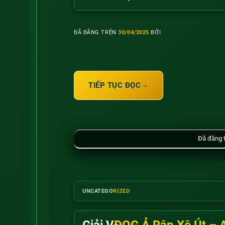
ĐÃ ĐĂNG TRÊN
30/04/2025
BỞI
→
TIẾP TỤC ĐỌC
Đã đăng 
UNCATEGORIZED
Giải VĐQG Ả Rập Xê Út – A