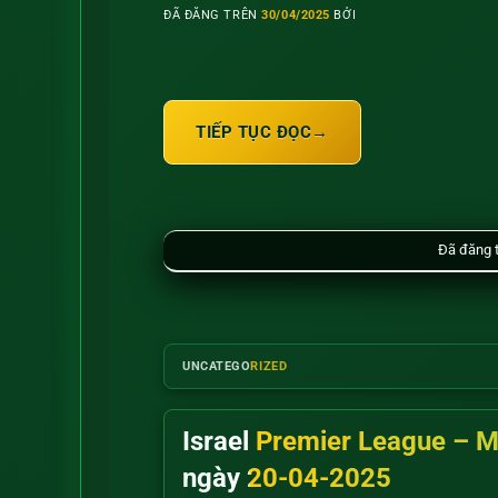
ĐÃ ĐĂNG TRÊN
30/04/2025
BỞI
→
TIẾP TỤC ĐỌC
Đã đăng 
UNCATEGORIZED
Israel Premier League – 
ngày 20-04-2025