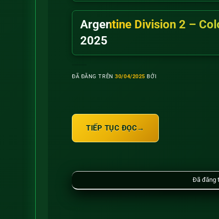
Argentine Division 2 – Co
2025
ĐÃ ĐĂNG TRÊN
30/04/2025
BỞI
→
TIẾP TỤC ĐỌC
Đã đăng 